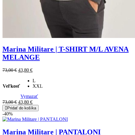
Marina Militare | T-SHIRT M/L AVENA
MELANGE
Original
Current
73,00
€
43,80
€
price
price
was:
is:
L
Veľkosť
73,00 €.
43,80 €.
XXL
Vymazať
Original
Current
73,00
€
43,80
€
price
price
Pridať do košíka
was:
is:
-40%
73,00 €.
43,80 €.
Marina Militare | PANTALONI