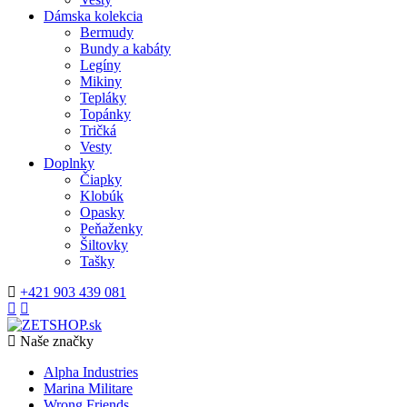
Dámska kolekcia
Bermudy
Bundy a kabáty
Legíny
Mikiny
Tepláky
Topánky
Tričká
Vesty
Doplnky
Čiapky
Klobúk
Opasky
Peňaženky
Šiltovky
Tašky
+421 903 439 081
Naše značky
Alpha Industries
Marina Militare
Wrong Friends