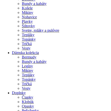
Bundy a kabáty
Košele
Mikiny
Nohavice
Plavky
Šiltovky
Svetre, roláky a pulóvre
Tepláky
Topánky
Tričká
Vesty
Dámska kolekcia
Bermudy
Bundy a kabáty
Legíny
Mikiny
Tepláky
Topánky
Tričká
Vesty
Doplnky
Čiapky
Klobúk
Opasky
Peňaženky