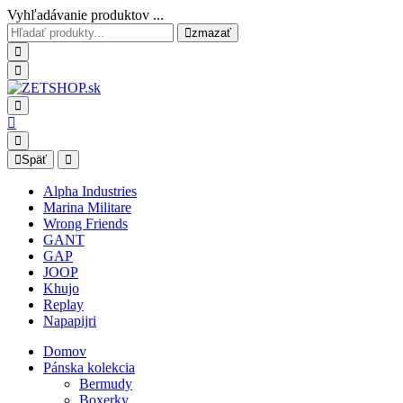
Vyhľadávanie produktov ...
zmazať
Späť
Alpha Industries
Marina Militare
Wrong Friends
GANT
GAP
JOOP
Khujo
Replay
Napapijri
Domov
Pánska kolekcia
Bermudy
Boxerky