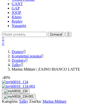
GANT
GAP
JOOP
Khujo
Replay
Napapijri
zmazať
Domov
Kompletná ponuka
Doplnky
Tašky
Marina Militare | ZAINO BIANCO LATTE
-40%
Kategória:
Tašky
Značka:
Marina Militare