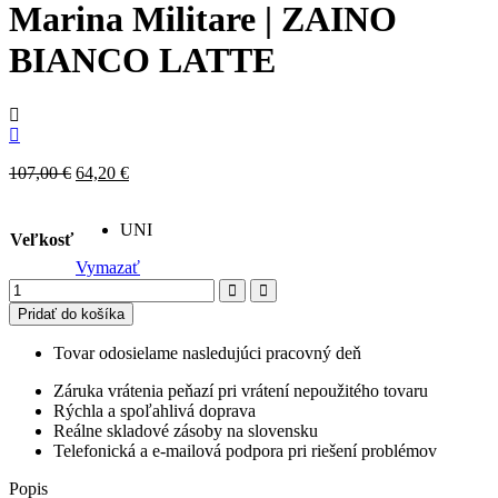
Marina Militare | ZAINO
BIANCO LATTE
Original
Current
107,00
€
64,20
€
price
price
was:
is:
UNI
107,00 €.
64,20 €.
Veľkosť
Vymazať
množstvo
Marina
Pridať do košíka
Militare
|
Tovar odosielame nasledujúci pracovný deň
ZAINO
BIANCO
Záruka vrátenia peňazí pri vrátení nepoužitého tovaru
LATTE
Rýchla a spoľahlivá doprava
Reálne skladové zásoby na slovensku
Telefonická a e-mailová podpora pri riešení problémov
Popis