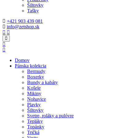
Šiltovky
Tašky
+421 903 439 081
info@zetshop.sk
Domov
Pánska kolekcia
Bermudy
Boxerky
Bundy a kabáty
Košele
Mikiny
Nohavice
Plavky
Šiltovky
Svetre, roláky a pulóvre
Tepláky
Topánky
Tričká
Vesty