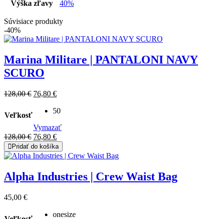
Výška zľavy
40%
Súvisiace produkty
-40%
Marina Militare | PANTALONI NAVY
SCURO
Original
Current
128,00
€
76,80
€
price
price
was:
50
is:
Veľkosť
128,00 €.
76,80 €.
Vymazať
Original
Current
128,00
€
76,80
€
price
price
Pridať do košíka
was:
is:
128,00 €.
76,80 €.
Alpha Industries | Crew Waist Bag
45,00
€
onesize
Veľkosť