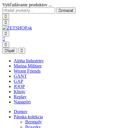
Vyhľadávanie produktov ...
zmazať
Späť
Alpha Industries
Marina Militare
Wrong Friends
GANT
GAP
JOOP
Khujo
Replay
Napapijri
Domov
Pánska kolekcia
Bermudy
Boxerky