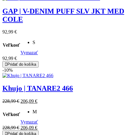
292,99 €.
263,69 €.
GAP | V-DENIM PUFF SLV JKT MED
COLE
92,99
€
S
Veľkosť
Vymazať
92,99
€
Pridať do košíka
-10%
Khujo | TANARE2 466
Original
Current
228,99
€
206,09
€
price
price
was:
M
is:
Veľkosť
228,99 €.
206,09 €.
Vymazať
Original
Current
228,99
€
206,09
€
price
price
Pridať do košíka