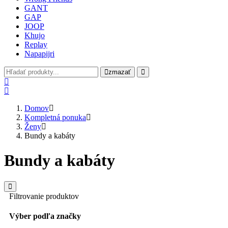
GANT
GAP
JOOP
Khujo
Replay
Napapijri
zmazať
Domov
Kompletná ponuka
Ženy
Bundy a kabáty
Bundy a kabáty
Filtrovanie produktov
Výber podľa značky