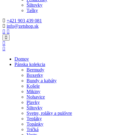
Šiltovky
Tašky
+421 903 439 081
info@zetshop.sk
Domov
Pánska kolekcia
Bermudy
Boxerky
Bundy a kabáty
Košele
Mikiny
Nohavice
Plavky
Šiltovky
Svetre, roláky a pulóvre
Tepláky
Topánky
Tričká
Vesty