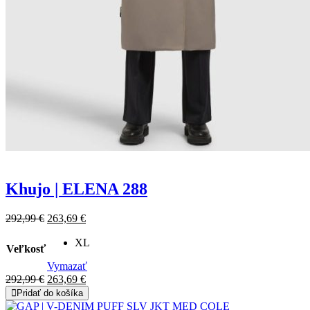
Khujo | ELENA 288
Original
Current
292,99
€
263,69
€
price
price
was:
XL
is:
Veľkosť
292,99 €.
263,69 €.
Vymazať
Original
Current
292,99
€
263,69
€
price
price
Pridať do košíka
was:
is: