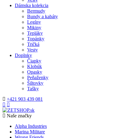
Dámska kolekcia
Bermudy
Bundy a kabáty
Legíny
Mikiny
Tepláky
Topánky
Tričká
Vesty
Doplnky
Čiapky
Klobúk
Opasky
Peňaženky
Šiltovky
Tašky
+421 903 439 081
Naše značky
Alpha Industries
Marina Militare
Wrong Friends