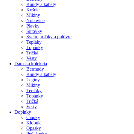
Bundy a kabáty
Košele
Mikiny
Nohavice
Plavky
Šiltovky
Svetre, roláky a pulóvre
Tepláky
Topánky
Tričká
Vesty
Dámska kolekcia
Bermudy
Bundy a kabáty
Legíny
Mikiny
Tepláky
Topánky
Tričká
Vesty
Doplnky
Čiapky
Klobúk
Opasky
Peňaženky