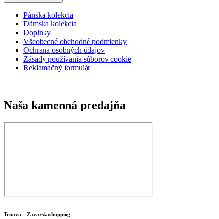
was:
is:
228,99 €.
206,09 €.
Pánska kolekcia
Dámska kolekcia
Doplnky
Všeobecné obchodné podmienky
Ochrana osobných údajov
Zásady používania súborov cookie
Reklamačný formulár
Naša kamenná predajňa
Trnava – Zavarskashopping