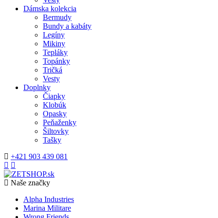
Dámska kolekcia
Bermudy
Bundy a kabáty
Legíny
Mikiny
Tepláky
Topánky
Tričká
Vesty
Doplnky
Čiapky
Klobúk
Opasky
Peňaženky
Šiltovky
Tašky
+421 903 439 081
Naše značky
Alpha Industries
Marina Militare
Wrong Friends