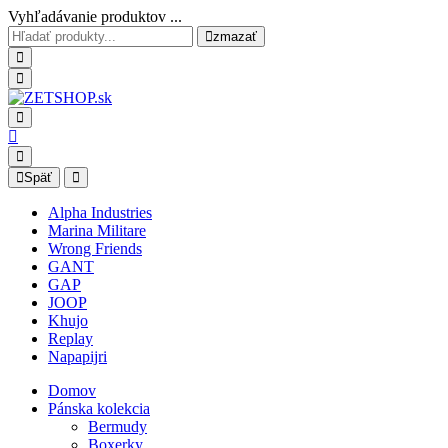
Vyhľadávanie produktov ...
zmazať
Späť
Alpha Industries
Marina Militare
Wrong Friends
GANT
GAP
JOOP
Khujo
Replay
Napapijri
Domov
Pánska kolekcia
Bermudy
Boxerky