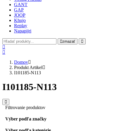
GANT
GAP
JOOP
Khujo
Replay
Napapijri
zmazať
Domov
Produkt Artikel
I101185-N113
I101185-N113
Filtrovanie produktov
Výber podľa značky
Výber podľa kategórie