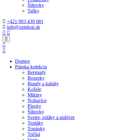
Šiltovky
Tašky
+421 903 439 081
info@zetshop.sk
Domov
Pánska kolekcia
Bermudy
Boxerky
Bundy a kabáty
Košele
Mikiny
Nohavice
Plavky
Šiltovky
Svetre, roláky a pulóvre
Tepláky
Topánky
Tričká
Vesty