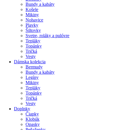
Bundy a kabáty
Košele
Mikiny
Nohavice
Plavky
Šiltovky
Svetre, roláky a pulóvre
Tepláky
Topánky
Tričká
Vesty
Dámska kolekcia
Bermudy
Bundy a kabáty
Legíny
Mikiny
Tepláky
Topánky
Tričká
Vesty
Doplnky
Čiapky
Klobúk
Opasky
Peňaženky