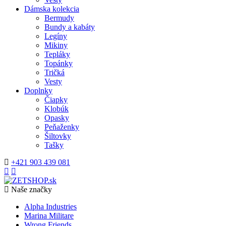
Dámska kolekcia
Bermudy
Bundy a kabáty
Legíny
Mikiny
Tepláky
Topánky
Tričká
Vesty
Doplnky
Čiapky
Klobúk
Opasky
Peňaženky
Šiltovky
Tašky
+421 903 439 081
Naše značky
Alpha Industries
Marina Militare
Wrong Friends