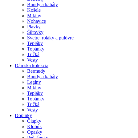
Bundy a kabáty
Košele
Mikiny
Nohavice
Plavky
Šiltovky
Svetre, roláky a pulóvre
Tepláky
Topánky
Tričká
Vesty
Dámska kolekcia
Bermudy
Bundy a kabáty
Legíny
Mikiny
Tepláky
Topánky
Tričká
Vesty
Doplnky
Čiapky
Klobúk
Opasky
Peňaženky