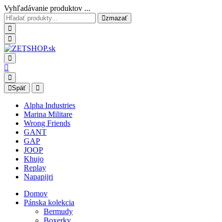
Vyhľadávanie produktov ...
zmazať
Späť
Alpha Industries
Marina Militare
Wrong Friends
GANT
GAP
JOOP
Khujo
Replay
Napapijri
Domov
Pánska kolekcia
Bermudy
Boxerky