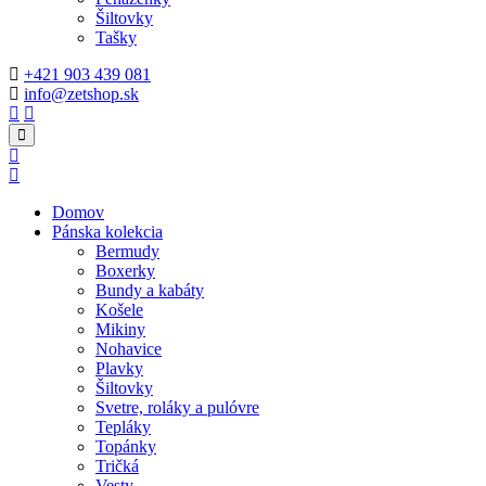
Šiltovky
Tašky
+421 903 439 081
info@zetshop.sk
Domov
Pánska kolekcia
Bermudy
Boxerky
Bundy a kabáty
Košele
Mikiny
Nohavice
Plavky
Šiltovky
Svetre, roláky a pulóvre
Tepláky
Topánky
Tričká
Vesty