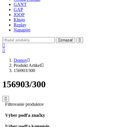
GANT
GAP
JOOP
Khujo
Replay
Napapijri
zmazať
Domov
Produkt Artikel
156903/300
156903/300
Filtrovanie produktov
Výber podľa značky
Výber podľa kategórie